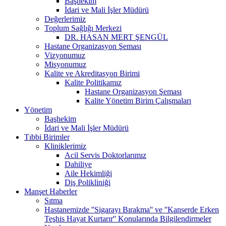
Başhekim
İdari ve Mali İşler Müdürü
Değerlerimiz
Toplum Sağlığı Merkezi
DR. HASAN MERT ŞENGÜL
Hastane Organizasyon Şeması
Vizyonumuz
Misyonumuz
Kalite ve Akreditasyon Birimi
Kalite Politikamız
Hastane Organizasyon Şeması
Kalite Yönetim Birim Çalışmaları
Yönetim
Başhekim
İdari ve Mali İşler Müdürü
Tıbbi Birimler
Kliniklerimiz
Acil Servis Doktorlarımız
Dahiliye
Aile Hekimliği
Diş Polikliniği
Manşet Haberler
Sıtma
Hastanemizde ''Sigarayı Bırakma'' ve ''Kanserde Erken
Teşhis Hayat Kurtarır'' Konularında Bilgilendirmeler