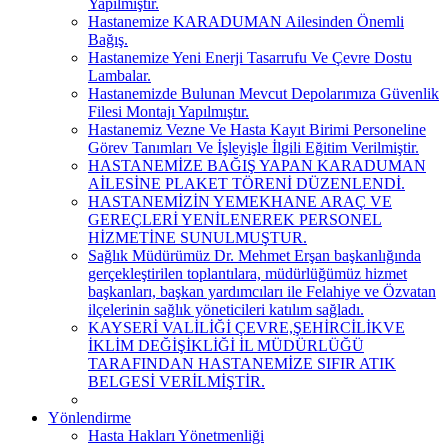
Yapılmıştır.
Hastanemize KARADUMAN Ailesinden Önemli
Bağış.
Hastanemize Yeni Enerji Tasarrufu Ve Çevre Dostu
Lambalar.
Hastanemizde Bulunan Mevcut Depolarımıza Güvenlik
Filesi Montajı Yapılmıştır.
Hastanemiz Vezne Ve Hasta Kayıt Birimi Personeline
Görev Tanımları Ve İşleyişle İlgili Eğitim Verilmiştir.
HASTANEMİZE BAĞIŞ YAPAN KARADUMAN
AİLESİNE PLAKET TÖRENİ DÜZENLENDİ.
HASTANEMİZİN YEMEKHANE ARAÇ VE
GEREÇLERİ YENİLENEREK PERSONEL
HİZMETİNE SUNULMUŞTUR.
Sağlık Müdürümüz Dr. Mehmet Erşan başkanlığında
gerçekleştirilen toplantılara, müdürlüğümüz hizmet
başkanları, başkan yardımcıları ile Felahiye ve Özvatan
ilçelerinin sağlık yöneticileri katılım sağladı.
KAYSERİ VALİLİĞİ ÇEVRE,ŞEHİRCİLİKVE
İKLİM DEĞİŞİKLİĞİ İL MÜDÜRLÜĞÜ
TARAFINDAN HASTANEMİZE SIFIR ATIK
BELGESİ VERİLMİŞTİR.
Yönlendirme
Hasta Hakları Yönetmenliği